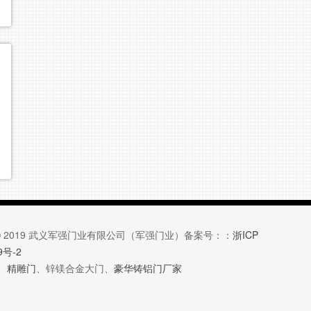
ght © 2019 武义军强门业有限公司（军强门业）备案号：：
浙ICP
9号-2
、
精雕门
、锌镁合金大门、
豪华铸铝门厂家