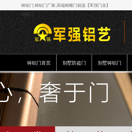
铸铝门,铸铝门厂家,高端精雕门就选【军强门业】
铸铝门
铸铝门首页
别墅防盗门
别墅铸铝门