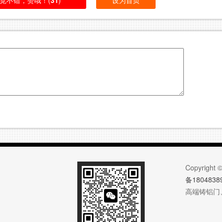
觉不错，赞哦！(
31
)
设为首页
Copyri
备1804838
高端铸铝门