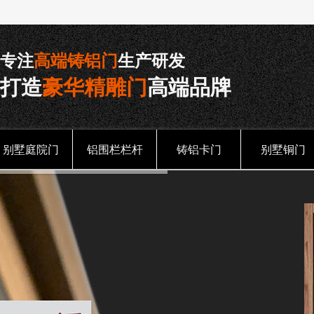
专注
高端铸铝门
生产研发
打造
豪华精雕门
高端品牌
别墅庭院门
铝围栏栏杆
铸铝卡门
别墅铜门