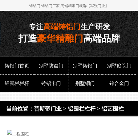
铸铝门,铸铝门厂家,高端精雕门就选【军强门业】
专注
高端铸铝门
生产研发
打造
豪华精雕门
高端品牌
铸铝门首页
别墅防盗门
别墅铸铝门
别墅庭院门
铝围栏栏杆
铸铝卡门
别墅铜门
锌合金门
当前位置：
普斯帝门业
>
铝围栏栏杆
>
铝艺围栏