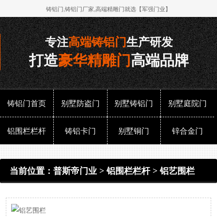
铸铝门,铸铝门厂家,高端精雕门就选【军强门业】
专注
高端铸铝门
生产研发
打造
豪华精雕门
高端品牌
铸铝门首页
别墅防盗门
别墅铸铝门
别墅庭院门
铝围栏栏杆
铸铝卡门
别墅铜门
锌合金门
当前位置：
普斯帝门业
>
铝围栏栏杆
>
铝艺围栏