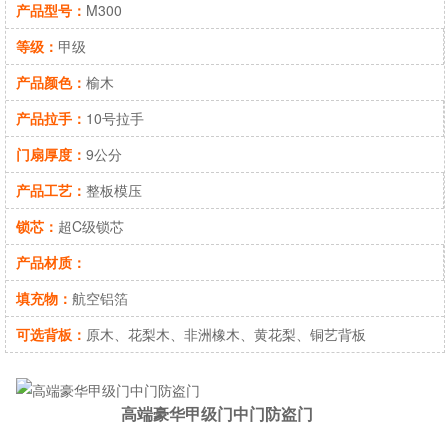
产品型号：
M300
等级：
甲级
产品颜色：
榆木
产品拉手：
10号拉手
门扇厚度：
9公分
产品工艺：
整板模压
锁芯：
超C级锁芯
产品材质：
填充物：
航空铝箔
可选背板：
原木、花梨木、非洲橡木、黄花梨、铜艺背板
高端豪华甲级门中门防盗门