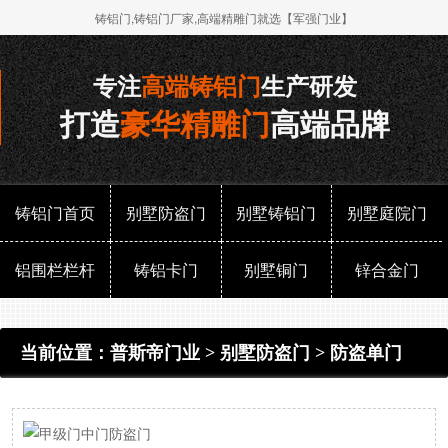
铸铝门,铸铝门厂家,高端精雕门就选【军强门业】
专注
高端铸铝门
生产研发
打造
豪华精雕门
高端品牌
铸铝门首页
别墅防盗门
别墅铸铝门
别墅庭院门
铝围栏栏杆
铸铝卡门
别墅铜门
锌合金门
当前位置：
普斯帝门业
>
别墅防盗门
>
防盗单门