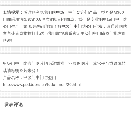
友情提示：
感谢您浏览我们的
甲级门中门防盗门
产品，型号是M300，
门面采用洛阳紫铜0.8厚度铜板制作而成。我们是专业的甲级门中门防
盗门生产厂家,如果您想详细了解
甲级门中门防盗门价格
，请通过网站
留言或者直接拨打电话与我们取得联系索要甲级门中门防盗门批发价
格表!
甲级门中门防盗门图片均为聚耀祥门业原创图片，其它平台或媒体转
载请标明图片来源！
产品名称：甲级门中门防盗门
http://www.psddoors.cn/fddanmen/20.html
发表评论